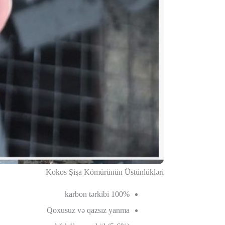
Kokos Şişa Kömürünün Üstünlükləri
100% karbon tərkibi
Qoxusuz və qazsız yanma