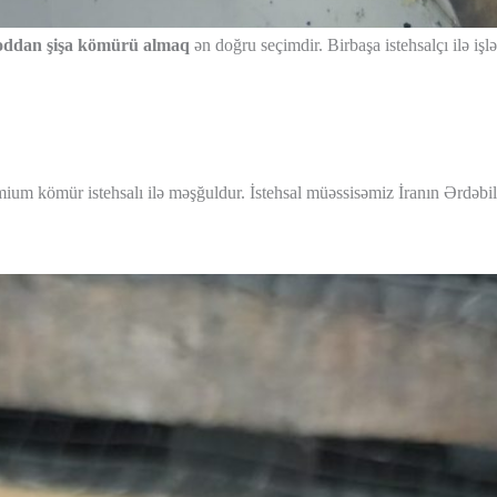
oddan şişa kömürü almaq
ən doğru seçimdir. Birbaşa istehsalçı ilə i
ium kömür istehsalı ilə məşğuldur. İstehsal müəssisəmiz İranın Ərdəbil