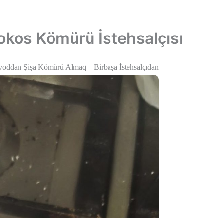
خطي
لى
لمحتوى
kos Kömürü İstehsalçısı
voddan Şişa Kömürü Almaq – Birbaşa İstehsalçıdan