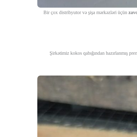
Bir çox distribyutor və şişa mərkəzləri üçün
zav
Şirkətimiz kokos qabığından hazırlanmış prem