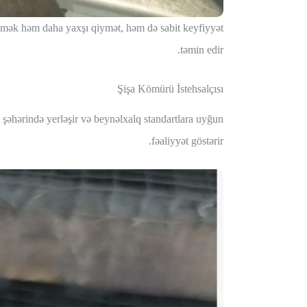
şləmək həm daha yaxşı qiymət, həm də sabit keyfiyyət
təmin edir.
Şişa Kömürü İstehsalçısı
 şəhərində yerləşir və beynəlxalq standartlara uyğun
fəaliyyət göstərir.