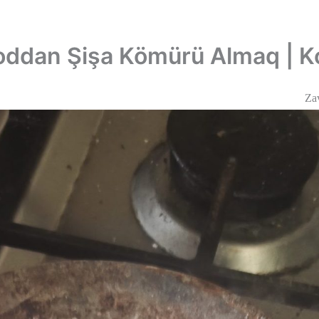
ddan Şişa Kömürü Almaq | Ko
Za